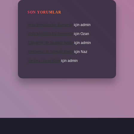
SON YORUMLAR
Veda Mektubu Ne Zamandır
için
admin
Veda Mektubu Ne Zamandır
için
Ozan
Türkiyenin Ilk Sözlüğü Nedir
için
admin
Türkiyenin Ilk Sözlüğü Nedir
için
Naz
Sardina Hangi Balık
için
admin
grandoperabet