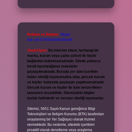
Reklam ve İletişim:
Skype:
live:.cid.575569c608265c69
Yasal Uyarı:
Bu internet sitesi, herhangi bir
marka, kurum veya şahıs şirketi ile hiçbir
bağlantısı bulunmamaktadır. Sitede yalnızca
kendi hazırladığımız makaleler
paylaşılmaktadır. Burada yer alan içerikler
haber niteliği taşımamakta olup, gerçek kurum
ve kişiler hakkında paylaşım yapılmamaktadır.
Gerçek kurum ve kişiler ile isim benzerlikleri
tamamen tesadüfidir. Sitemizdeki bilgiler
taslak halindedir ve tavsiye niteliği taşımazlar.
Sitemiz, 5651 Sayılı Kanun gereğince Bilgi
Teknolojileri ve İletişim Kurumu (BTK) tarafından
onaylanmış bir Yer Sağlayıcı olarak hizmet
vermektedir. Bu nedenle, sitedeki içerikleri
proaktif olarak denetleme veya araştırma