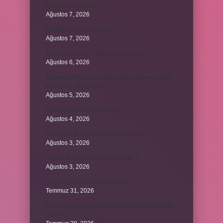
kiloda mı olmalıdır ?
Ağustos 7, 2026
Kestane saça iyi gelir mi ?
Ağustos 7, 2026
Bosna Hersek’te Türk Lirası geçerli mi ?
Ağustos 6, 2026
Kromozomlar hücre yaşam döngüsünün hangi
evresinde ilk görülür ?
Ağustos 5, 2026
Avare şarkısını kim söylüyor ?
Ağustos 4, 2026
Abdestsiz Kur’an’a nasıl dokunulur ?
Ağustos 3, 2026
45 bin TL rakamlarla nasıl yazılır ?
Ağustos 3, 2026
Sararmış altın nasıl temizlenir ?
Temmuz 31, 2026
Toplam limit ile kullanılabilir limit arasındaki fark
nedir ?