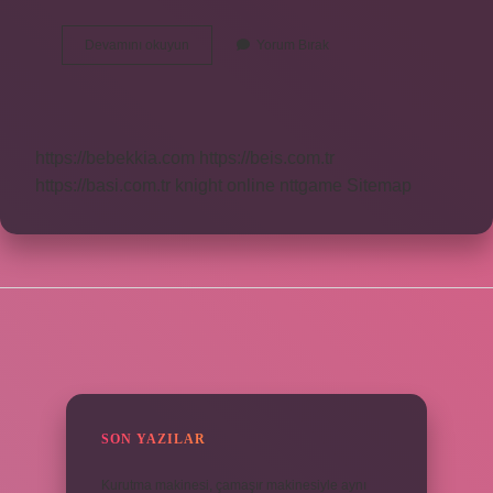
Hidroborasyon
Devamını okuyun
Yorum Bırak
Nedir
https://bebekkia.com
https://beis.com.tr
https://basi.com.tr
knight online
nttgame
Sitemap
SIDEBAR
SON YAZILAR
Kurutma makinesi, çamaşır makinesiyle aynı