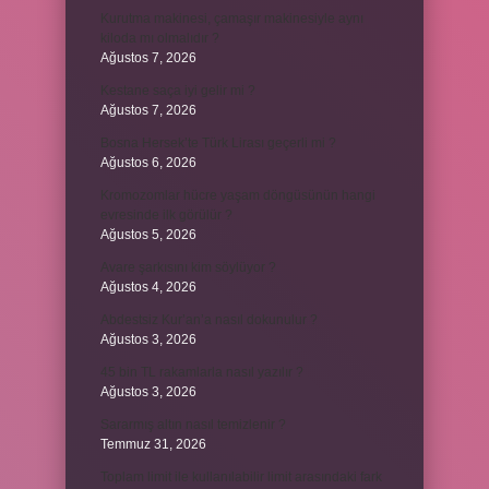
Kurutma makinesi, çamaşır makinesiyle aynı
kiloda mı olmalıdır ?
Ağustos 7, 2026
Kestane saça iyi gelir mi ?
Ağustos 7, 2026
Bosna Hersek’te Türk Lirası geçerli mi ?
Ağustos 6, 2026
Kromozomlar hücre yaşam döngüsünün hangi
evresinde ilk görülür ?
Ağustos 5, 2026
Avare şarkısını kim söylüyor ?
Ağustos 4, 2026
Abdestsiz Kur’an’a nasıl dokunulur ?
Ağustos 3, 2026
45 bin TL rakamlarla nasıl yazılır ?
Ağustos 3, 2026
Sararmış altın nasıl temizlenir ?
Temmuz 31, 2026
Toplam limit ile kullanılabilir limit arasındaki fark