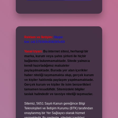
Reklam ve İletişim:
Skype:
live:.cid.575569c608265c69
Yasal Uyarı:
Bu internet sitesi, herhangi bir
marka, kurum veya şahıs şirketi ile hiçbir
bağlantısı bulunmamaktadır. Sitede yalnızca
kendi hazırladığımız makaleler
paylaşılmaktadır. Burada yer alan içerikler
haber niteliği taşımamakta olup, gerçek kurum
ve kişiler hakkında paylaşım yapılmamaktadır.
Gerçek kurum ve kişiler ile isim benzerlikleri
tamamen tesadüfidir. Sitemizdeki bilgiler
taslak halindedir ve tavsiye niteliği taşımazlar.
Sitemiz, 5651 Sayılı Kanun gereğince Bilgi
Teknolojileri ve İletişim Kurumu (BTK) tarafından
onaylanmış bir Yer Sağlayıcı olarak hizmet
vermektedir. Bu nedenle, sitedeki içerikleri