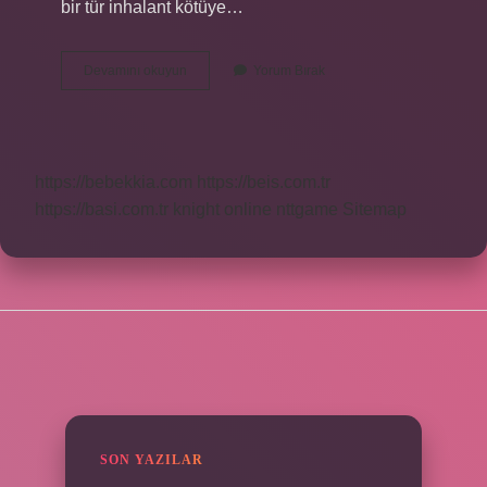
bir tür inhalant kötüye…
Tutkal
Devamını okuyun
Yorum Bırak
Sağlığa
Zararlı
Mı
https://bebekkia.com
https://beis.com.tr
https://basi.com.tr
knight online
nttgame
Sitemap
SIDEBAR
SON YAZILAR