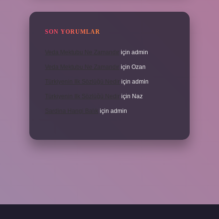
SON YORUMLAR
Veda Mektubu Ne Zamandır
için
admin
Veda Mektubu Ne Zamandır
için
Ozan
Türkiyenin Ilk Sözlüğü Nedir
için
admin
Türkiyenin Ilk Sözlüğü Nedir
için
Naz
Sardina Hangi Balık
için
admin
grandoperabet