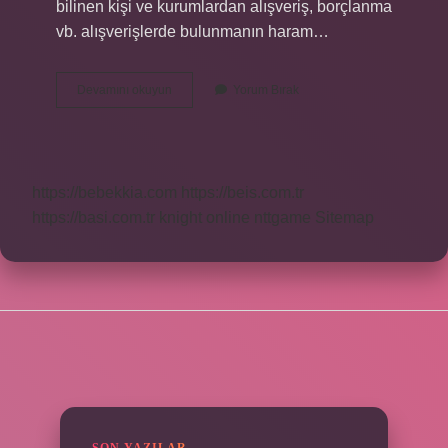
bilinen kişi ve kurumlardan alışveriş, borçlanma
vb. alışverişlerde bulunmanın haram…
İHtiyaçtan
Devamını okuyun
Yorum Bırak
Fazla
Mal
Haram
Mi
https://bebekkia.com
https://beis.com.tr
https://basi.com.tr
knight online
nttgame
Sitemap
SIDEBAR