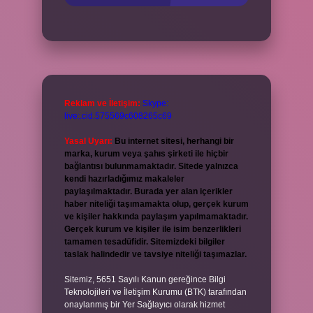
Reklam ve İletişim:
Skype:
live:.cid.575569c608265c69
Yasal Uyarı:
Bu internet sitesi, herhangi bir
marka, kurum veya şahıs şirketi ile hiçbir
bağlantısı bulunmamaktadır. Sitede yalnızca
kendi hazırladığımız makaleler
paylaşılmaktadır. Burada yer alan içerikler
haber niteliği taşımamakta olup, gerçek kurum
ve kişiler hakkında paylaşım yapılmamaktadır.
Gerçek kurum ve kişiler ile isim benzerlikleri
tamamen tesadüfidir. Sitemizdeki bilgiler
taslak halindedir ve tavsiye niteliği taşımazlar.
Sitemiz, 5651 Sayılı Kanun gereğince Bilgi
Teknolojileri ve İletişim Kurumu (BTK) tarafından
onaylanmış bir Yer Sağlayıcı olarak hizmet