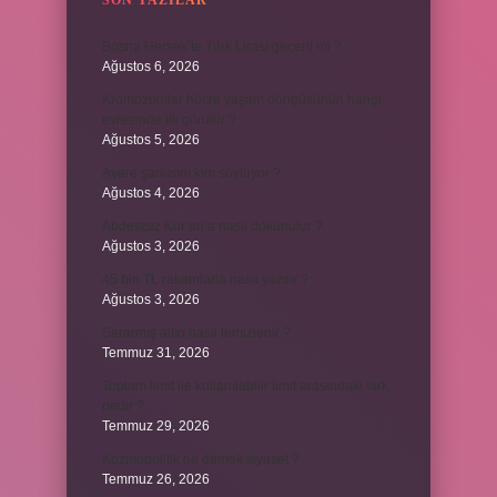
SON YAZILAR
Bosna Hersek’te Türk Lirası geçerli mi ?
Ağustos 6, 2026
Kromozomlar hücre yaşam döngüsünün hangi
evresinde ilk görülür ?
Ağustos 5, 2026
Avare şarkısını kim söylüyor ?
Ağustos 4, 2026
Abdestsiz Kur’an’a nasıl dokunulur ?
Ağustos 3, 2026
45 bin TL rakamlarla nasıl yazılır ?
Ağustos 3, 2026
Sararmış altın nasıl temizlenir ?
Temmuz 31, 2026
Toplam limit ile kullanılabilir limit arasındaki fark
nedir ?
Temmuz 29, 2026
Kozmopolitik ne demek siyaset ?
Temmuz 26, 2026