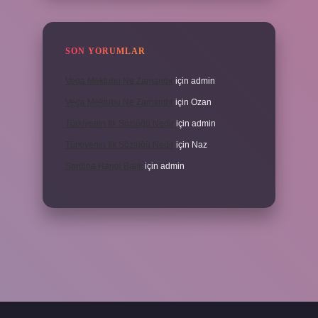
SON YORUMLAR
Veda Mektubu Ne Zamandır
için
admin
Veda Mektubu Ne Zamandır
için
Ozan
Türkiyenin Ilk Sözlüğü Nedir
için
admin
Türkiyenin Ilk Sözlüğü Nedir
için
Naz
Sardina Hangi Balık
için
admin
randoperabet