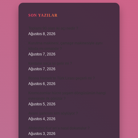
SON YAZILAR
Toplamı 90 olan iki açı nedir ?
Ağustos 8, 2026
Kurutma makinesi, çamaşır makinesiyle aynı
kiloda mı olmalıdır ?
Ağustos 7, 2026
Kestane saça iyi gelir mi ?
Ağustos 7, 2026
Bosna Hersek’te Türk Lirası geçerli mi ?
Ağustos 6, 2026
Kromozomlar hücre yaşam döngüsünün hangi
evresinde ilk görülür ?
Ağustos 5, 2026
Avare şarkısını kim söylüyor ?
Ağustos 4, 2026
Abdestsiz Kur’an’a nasıl dokunulur ?
Ağustos 3, 2026