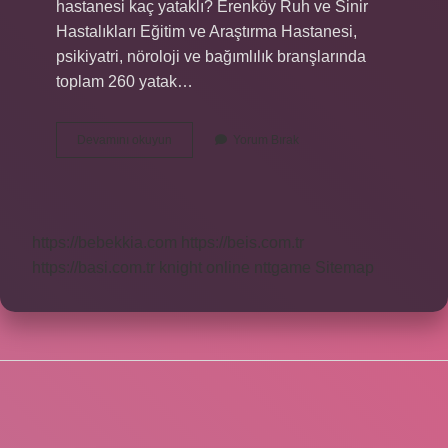
hastanesi kaç yataklı? Erenköy Ruh ve Sinir
Hastalıkları Eğitim ve Araştırma Hastanesi,
psikiyatri, nöroloji ve bağımlılık branşlarında
toplam 260 yatak…
Türkiyede
Devamını okuyun
Yorum Bırak
Toplam
Kaç
Tane
Akıl
Hastanesi
https://bebekkia.com
https://beis.com.tr
Var
https://basi.com.tr
knight online
nttgame
Sitemap
SIDEBAR