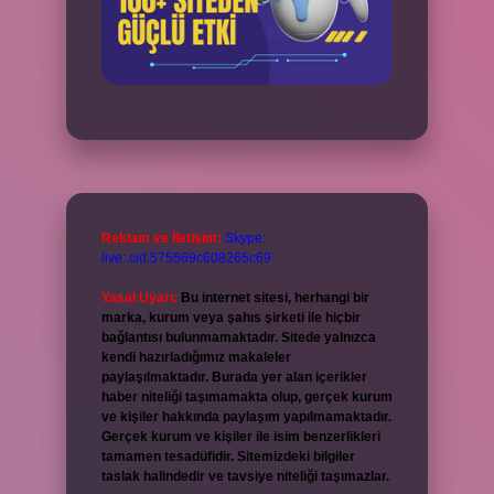
Reklam ve İletişim:
Skype:
live:.cid.575569c608265c69
Yasal Uyarı:
Bu internet sitesi, herhangi bir
marka, kurum veya şahıs şirketi ile hiçbir
bağlantısı bulunmamaktadır. Sitede yalnızca
kendi hazırladığımız makaleler
paylaşılmaktadır. Burada yer alan içerikler
haber niteliği taşımamakta olup, gerçek kurum
ve kişiler hakkında paylaşım yapılmamaktadır.
Gerçek kurum ve kişiler ile isim benzerlikleri
tamamen tesadüfidir. Sitemizdeki bilgiler
taslak halindedir ve tavsiye niteliği taşımazlar.