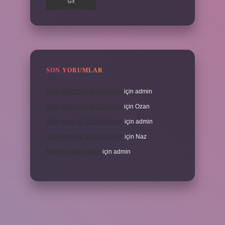
SON YORUMLAR
Veda Mektubu Ne Zamandır
için
admin
Veda Mektubu Ne Zamandır
için
Ozan
Türkiyenin Ilk Sözlüğü Nedir
için
admin
Türkiyenin Ilk Sözlüğü Nedir
için
Naz
Sardina Hangi Balık
için
admin