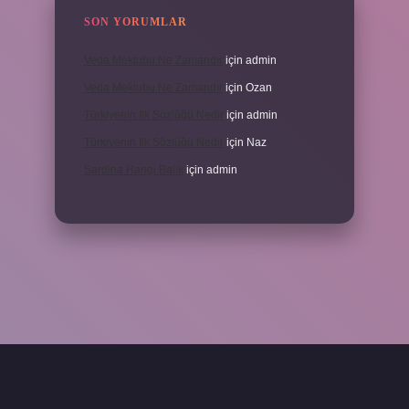
SON YORUMLAR
Veda Mektubu Ne Zamandır
için
admin
Veda Mektubu Ne Zamandır
için
Ozan
Türkiyenin Ilk Sözlüğü Nedir
için
admin
Türkiyenin Ilk Sözlüğü Nedir
için
Naz
Sardina Hangi Balık
için
admin
grandoperabet