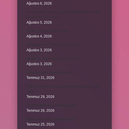
Ağustos 6, 2026
Kromozomlar hücre yaşam döngüsünün hangi
evresinde ilk görülür ?
Ağustos 5, 2026
Avare şarkısını kim söylüyor ?
Ağustos 4, 2026
Abdestsiz Kur’an’a nasıl dokunulur ?
Ağustos 3, 2026
45 bin TL rakamlarla nasıl yazılır ?
Ağustos 3, 2026
Sararmış altın nasıl temizlenir ?
Temmuz 31, 2026
Toplam limit ile kullanılabilir limit arasındaki fark
nedir ?
Temmuz 29, 2026
Kozmopolitik ne demek siyaset ?
Temmuz 26, 2026
Süper balon kaç yılda bir verilir ?
Temmuz 25, 2026