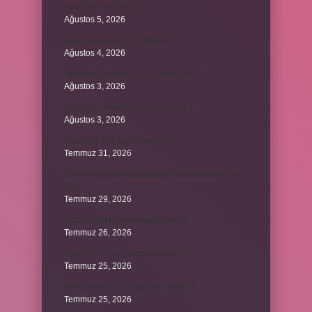
evresinde ilk görülür ?
Ağustos 5, 2026
Avare şarkısını kim söylüyor ?
Ağustos 4, 2026
Abdestsiz Kur’an’a nasıl dokunulur ?
Ağustos 3, 2026
45 bin TL rakamlarla nasıl yazılır ?
Ağustos 3, 2026
Sararmış altın nasıl temizlenir ?
Temmuz 31, 2026
Toplam limit ile kullanılabilir limit arasındaki fark
nedir ?
Temmuz 29, 2026
Kozmopolitik ne demek siyaset ?
Temmuz 26, 2026
Süper balon kaç yılda bir verilir ?
Temmuz 25, 2026
Kamu yararına çalışan ne demek ?
Temmuz 25, 2026