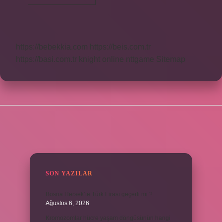
Olmak
Ne
Demek
https://bebekkia.com
https://beis.com.tr
https://basi.com.tr
knight online
nttgame
Sitemap
SIDEBAR
SON YAZILAR
Bosna Hersek’te Türk Lirası geçerli mi ?
Ağustos 6, 2026
Kromozomlar hücre yaşam döngüsünün hangi