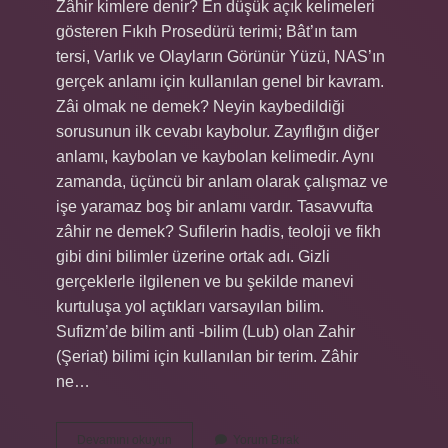
Zâhir kimlere denir? En düşük açık kelimeleri
gösteren Fıkıh Prosedürü terimi; Bât’ın tam
tersi, Varlık ve Olayların Görünür Yüzü, NAS’ın
gerçek anlamı için kullanılan genel bir kavram.
Zâi olmak ne demek? Neyin kaybedildiği
sorusunun ilk cevabı kaybolur. Zayıflığın diğer
anlamı, kaybolan ve kaybolan kelimedir. Aynı
zamanda, üçüncü bir anlam olarak çalışmaz ve
işe yaramaz boş bir anlamı vardır. Tasavvufta
zâhir ne demek? Sufilerin hadis, teoloji ve fikh
gibi dini bilimler üzerine ortak adı. Gizli
gerçeklerle ilgilenen ve bu şekilde manevi
kurtuluşa yol açtıkları varsayılan bilim.
Sufizm’de bilim anti -bilim (Lub) olan Zahir
(Şeriat) bilimi için kullanılan bir terim. Zâhir
ne…
Zahi
Devamını okuyun
Yorum Bırak