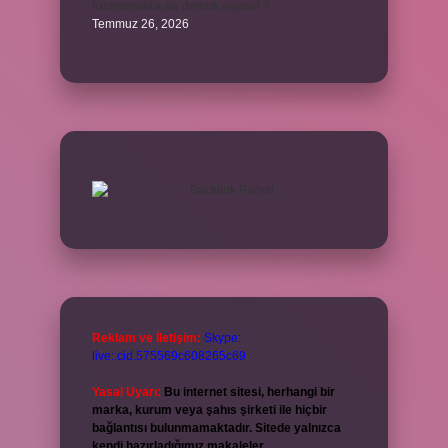
Kozmopolitik ne demek siyaset ?
Temmuz 26, 2026
Reklam ve İletişim:
Skype:
live:.cid.575569c608265c69
Yasal Uyarı:
Bu internet sitesi, herhangi bir
marka, kurum veya şahıs şirketi ile hiçbir
bağlantısı bulunmamaktadır. Sitede yalnızca
kendi hazırladığımız makaleler