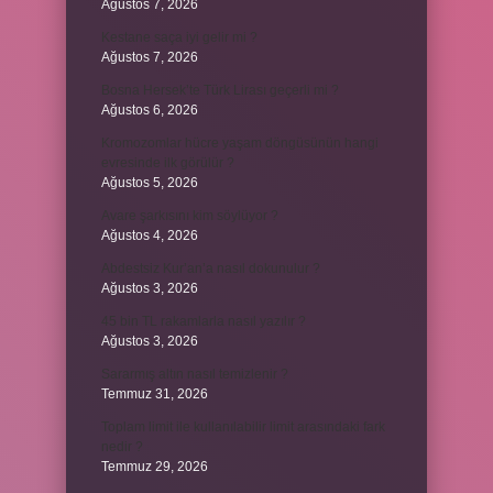
Ağustos 7, 2026
Kestane saça iyi gelir mi ?
Ağustos 7, 2026
Bosna Hersek’te Türk Lirası geçerli mi ?
Ağustos 6, 2026
Kromozomlar hücre yaşam döngüsünün hangi
evresinde ilk görülür ?
Ağustos 5, 2026
Avare şarkısını kim söylüyor ?
Ağustos 4, 2026
Abdestsiz Kur’an’a nasıl dokunulur ?
Ağustos 3, 2026
45 bin TL rakamlarla nasıl yazılır ?
Ağustos 3, 2026
Sararmış altın nasıl temizlenir ?
Temmuz 31, 2026
Toplam limit ile kullanılabilir limit arasındaki fark
nedir ?
Temmuz 29, 2026