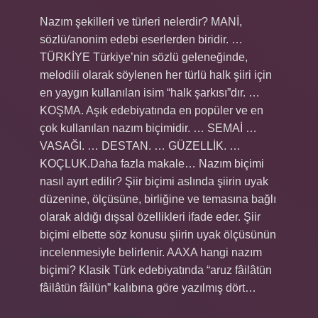
Nazım şekilleri ve türleri nelerdir? MANİ,
sözlü/anonim edebi eserlerden biridir. …
TÜRKİYE Türkiye’nin sözlü geleneğinde,
melodili olarak söylenen her türlü halk şiiri için
en yaygın kullanılan isim “halk şarkısı”dır. …
KOŞMA. Aşık edebiyatında en popüler ve en
çok kullanılan nazım biçimidir. … SEMAİ …
VASAĞI. … DESTAN. … GÜZELLİK. …
KOÇLUK.Daha fazla makale… Nazım biçimi
nasıl ayırt edilir? Şiir biçimi aslında şiirin uyak
düzenine, ölçüsüne, birliğine ve temasına bağlı
olarak aldığı dışsal özellikleri ifade eder. Şiir
biçimi elbette söz konusu şiirin uyak ölçüsünün
incelenmesiyle belirlenir. AAXA hangi nazım
biçimi? Klasik Türk edebiyatında “aruz fâilâtün
fâilâtün fâilün” kalıbına göre yazılmış dört…