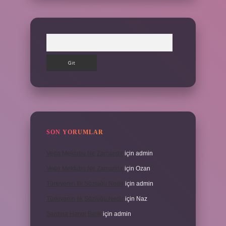
Arama
SON YORUMLAR
Veda Mektubu Ne Zamandır
için
admin
Veda Mektubu Ne Zamandır
için
Ozan
Türkiyenin Ilk Sözlüğü Nedir
için
admin
Türkiyenin Ilk Sözlüğü Nedir
için
Naz
Sardina Hangi Balık
için
admin