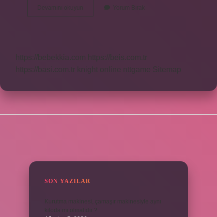
Edebiyat
Devamını okuyun
Yorum Bırak
Nazım
Şekilleri
Nelerdir
https://bebekkia.com
https://beis.com.tr
https://basi.com.tr
knight online
nttgame
Sitemap
SIDEBAR
SON YAZILAR
Kurutma makinesi, çamaşır makinesiyle aynı
kiloda mı olmalıdır ?