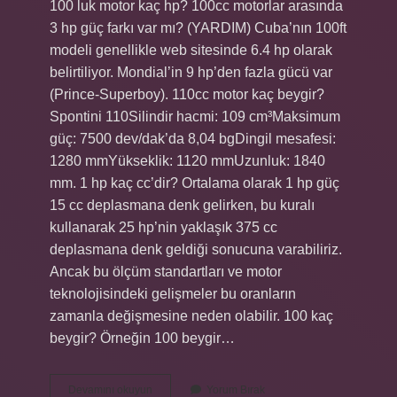
100 luk motor kaç hp? 100cc motorlar arasında
3 hp güç farkı var mı? (YARDIM) Cuba’nın 100ft
modeli genellikle web sitesinde 6.4 hp olarak
belirtiliyor. Mondial’in 9 hp’den fazla gücü var
(Prince-Superboy). 110cc motor kaç beygir?
Spontini 110Silindir hacmi: 109 cm³Maksimum
güç: 7500 dev/dak’da 8,04 bgDingil mesafesi:
1280 mmYükseklik: 1120 mmUzunluk: 1840
mm. 1 hp kaç cc’dir? Ortalama olarak 1 hp güç
15 cc deplasmana denk gelirken, bu kuralı
kullanarak 25 hp’nin yaklaşık 375 cc
deplasmana denk geldiği sonucuna varabiliriz.
Ancak bu ölçüm standartları ve motor
teknolojisindeki gelişmeler bu oranların
zamanla değişmesine neden olabilir. 100 kaç
beygir? Örneğin 100 beygir…
100
Devamını okuyun
Yorum Bırak