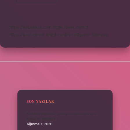
Lük
Motor
Kaç
Hp
Dir
https://bebekkia.com
https://beis.com.tr
https://basi.com.tr
knight online
nttgame
Sitemap
SIDEBAR
SON YAZILAR
Kurutma makinesi, çamaşır makinesiyle aynı
kiloda mı olmalıdır ?
Ağustos 7, 2026