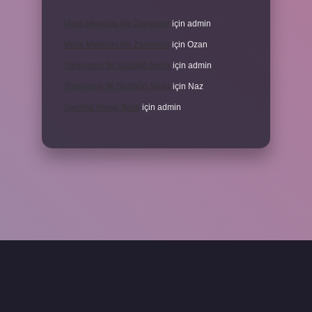
Veda Mektubu Ne Zamandır
için
admin
Veda Mektubu Ne Zamandır
için
Ozan
Türkiyenin Ilk Sözlüğü Nedir
için
admin
Türkiyenin Ilk Sözlüğü Nedir
için
Naz
Sardina Hangi Balık
için
admin
grandoperabet