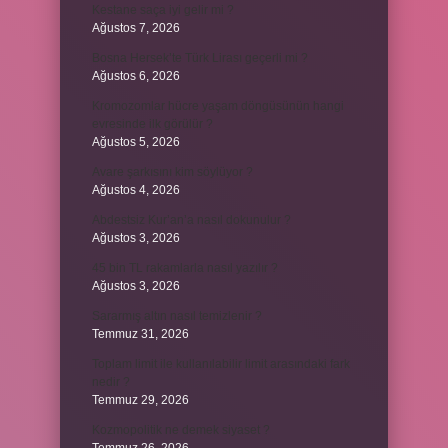
Kestane saça iyi gelir mi ?
Ağustos 7, 2026
Bosna Hersek’te Türk Lirası geçerli mi ?
Ağustos 6, 2026
Kromozomlar hücre yaşam döngüsünün hangi
evresinde ilk görülür ?
Ağustos 5, 2026
Avare şarkısını kim söylüyor ?
Ağustos 4, 2026
Abdestsiz Kur’an’a nasıl dokunulur ?
Ağustos 3, 2026
45 bin TL rakamlarla nasıl yazılır ?
Ağustos 3, 2026
Sararmış altın nasıl temizlenir ?
Temmuz 31, 2026
Toplam limit ile kullanılabilir limit arasındaki fark
nedir ?
Temmuz 29, 2026
Kozmopolitik ne demek siyaset ?