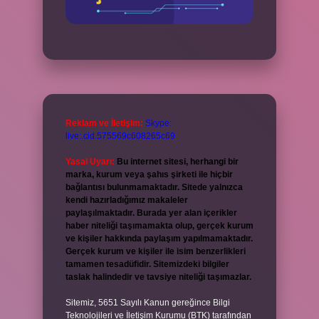
Reklam ve İletişim:
Skype:
live:.cid.575569c608265c69
Yasal Uyarı:
Bu internet sitesi, herhangi bir
marka, kurum veya şahıs şirketi ile hiçbir
bağlantısı bulunmamaktadır. Sitede yalnızca
kendi hazırladığımız makaleler
paylaşılmaktadır. Burada yer alan içerikler
haber niteliği taşımamakta olup, gerçek kurum
ve kişiler hakkında paylaşım yapılmamaktadır.
Gerçek kurum ve kişiler ile isim benzerlikleri
tamamen tesadüfidir. Sitemizdeki bilgiler
taslak halindedir ve tavsiye niteliği taşımazlar.
Sitemiz, 5651 Sayılı Kanun gereğince Bilgi
Teknolojileri ve İletişim Kurumu (BTK) tarafından