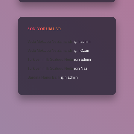
SON YORUMLAR
Veda Mektubu Ne Zamandır
için
admin
Veda Mektubu Ne Zamandır
için
Ozan
Türkiyenin Ilk Sözlüğü Nedir
için
admin
Türkiyenin Ilk Sözlüğü Nedir
için
Naz
Sardina Hangi Balık
için
admin