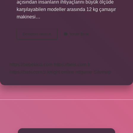
açısından insanların ihtiyaçlarını büyük ölçüde
karşılayabilen modeller arasında 12 kg çamaşır
makinesi…
15
Devamını okuyun
Yorum Bırak
Kiloluk
Çamaşır
Makinesi
Var
Mı
https://bebekkia.com
https://beis.com.tr
https://basi.com.tr
knight online
nttgame
Sitemap
SIDEBAR