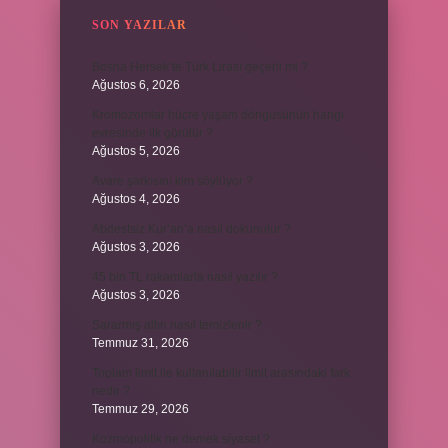
SON YAZILAR
Bosna Hersek’te Türk Lirası geçerli mi ?
Ağustos 6, 2026
Kromozomlar hücre yaşam döngüsünün hangi
evresinde ilk görülür ?
Ağustos 5, 2026
Avare şarkısını kim söylüyor ?
Ağustos 4, 2026
Abdestsiz Kur’an’a nasıl dokunulur ?
Ağustos 3, 2026
45 bin TL rakamlarla nasıl yazılır ?
Ağustos 3, 2026
Sararmış altın nasıl temizlenir ?
Temmuz 31, 2026
Toplam limit ile kullanılabilir limit arasındaki fark
nedir ?
Temmuz 29, 2026
Kozmopolitik ne demek siyaset ?