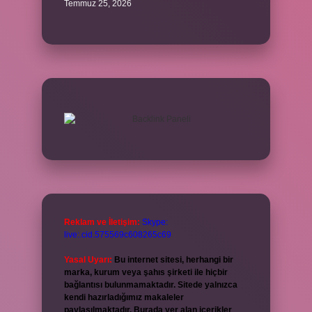
Temmuz 25, 2026
Reklam ve İletişim:
Skype:
live:.cid.575569c608265c69
Yasal Uyarı:
Bu internet sitesi, herhangi bir
marka, kurum veya şahıs şirketi ile hiçbir
bağlantısı bulunmamaktadır. Sitede yalnızca
kendi hazırladığımız makaleler
paylaşılmaktadır. Burada yer alan içerikler