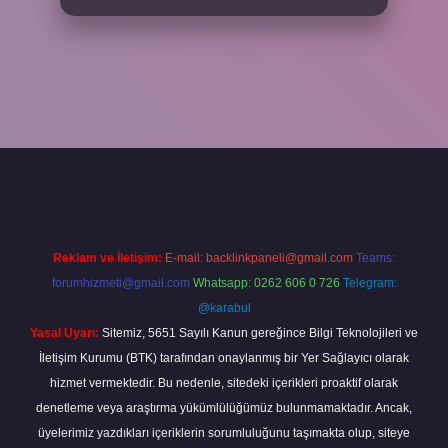
andoperabet
Reklam ve İletişim:
E-mail:
backlinkpaneli@gmail.com
Teams:
forumhizmeti@gmail.com
Whatsapp: 0262 606 0 726
Telegram:
@karabul
Yasal Uyarı:
Sitemiz, 5651 Sayılı Kanun gereğince Bilgi Teknolojileri ve
İletişim Kurumu (BTK) tarafından onaylanmış bir Yer Sağlayıcı olarak
hizmet vermektedir. Bu nedenle, sitedeki içerikleri proaktif olarak
denetleme veya araştırma yükümlülüğümüz bulunmamaktadır. Ancak,
üyelerimiz yazdıkları içeriklerin sorumluluğunu taşımakta olup, siteye