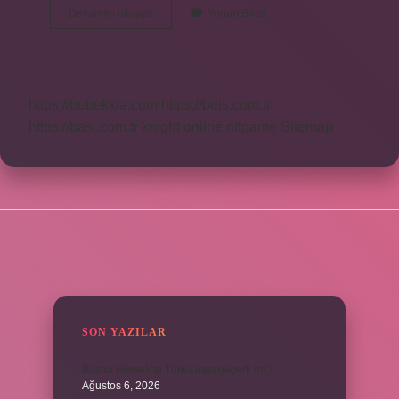
Badana
Devamını okuyun
Yorum Bırak
Yaparken
Boyaya
Ne
Kadar
Su
https://bebekkia.com
https://beis.com.tr
Katılır
https://basi.com.tr
knight online
nttgame
Sitemap
SIDEBAR
SON YAZILAR
Bosna Hersek’te Türk Lirası geçerli mi ?
Ağustos 6, 2026