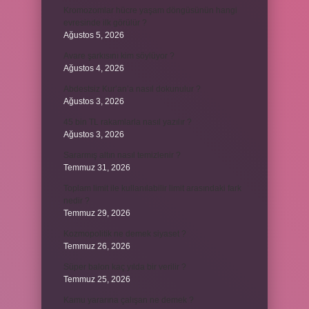
Kromozomlar hücre yaşam döngüsünün hangi
evresinde ilk görülür ?
Ağustos 5, 2026
Avare şarkısını kim söylüyor ?
Ağustos 4, 2026
Abdestsiz Kur’an’a nasıl dokunulur ?
Ağustos 3, 2026
45 bin TL rakamlarla nasıl yazılır ?
Ağustos 3, 2026
Sararmış altın nasıl temizlenir ?
Temmuz 31, 2026
Toplam limit ile kullanılabilir limit arasındaki fark
nedir ?
Temmuz 29, 2026
Kozmopolitik ne demek siyaset ?
Temmuz 26, 2026
Süper balon kaç yılda bir verilir ?
Temmuz 25, 2026
Kamu yararına çalışan ne demek ?