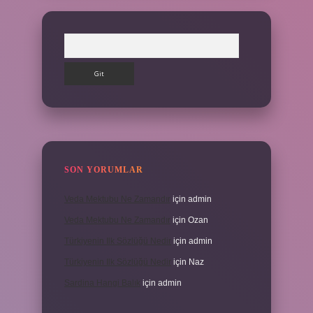
Arama
SON YORUMLAR
Veda Mektubu Ne Zamandır
için
admin
Veda Mektubu Ne Zamandır
için
Ozan
Türkiyenin Ilk Sözlüğü Nedir
için
admin
Türkiyenin Ilk Sözlüğü Nedir
için
Naz
Sardina Hangi Balık
için
admin